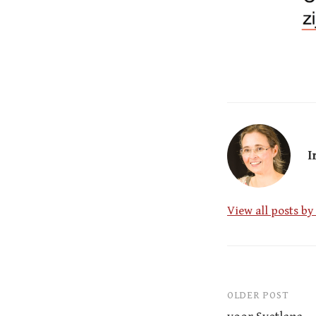
I
View all posts by
OLDER POST
Post