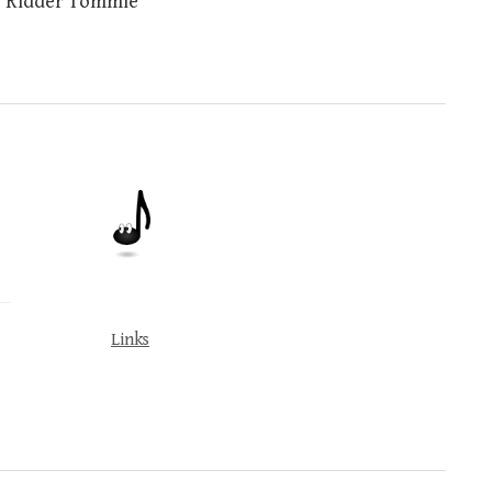
– Ridder Tommie
Links