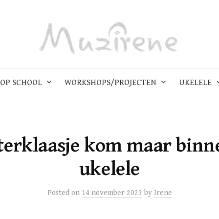
OP SCHOOL
WORKSHOPS/PROJECTEN
UKELELE
terklaasje kom maar binn
ukelele
Posted
on
14 november 2023
by
Irene