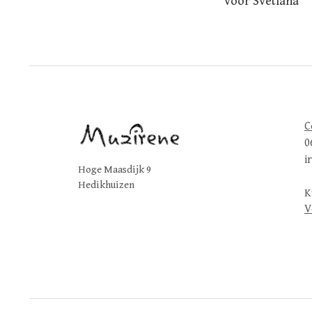
voor Svetlana
navigatio
C
0
i
Hoge Maasdijk 9
Hedikhuizen
K
V