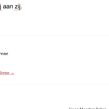
rene
 Irene →