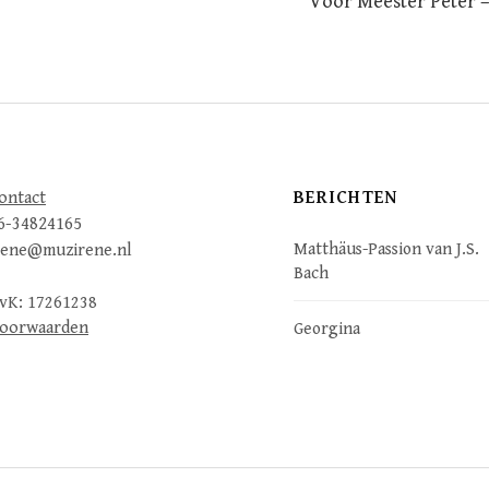
Voor Meester Peter 
n
BERICHTEN
ontact
6-34824165
Matthäus-Passion van J.S.
rene@muzirene.nl
Bach
vK: 17261238
oorwaarden
Georgina