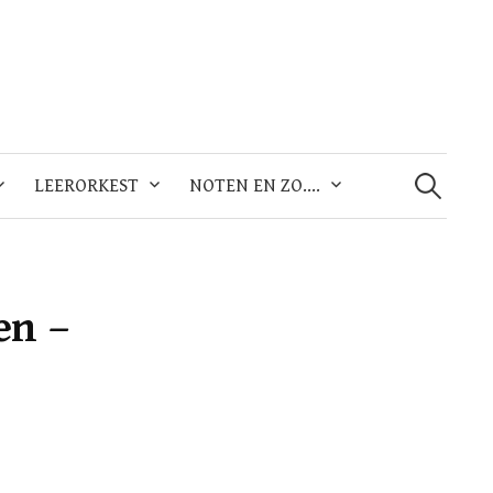
Zoeken
naar:
LEERORKEST
NOTEN EN ZO….
en –