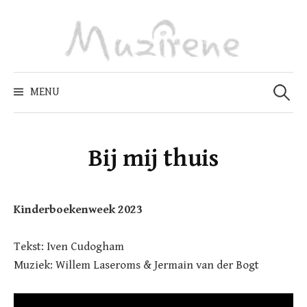
Skip
to
content
Zoeken
naar:
MENU
Bij mij thuis
Kinderboekenweek 2023
Tekst: Iven Cudogham
Muziek: Willem Laseroms & Jermain van der Bogt