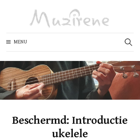
Skip
to
content
Zoeken
naar:
MENU
Beschermd: Introductie
ukelele