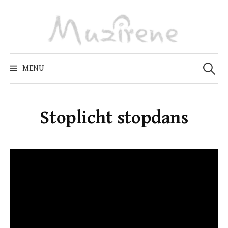
Skip
to
content
Zoeken
naar:
MENU
Stoplicht stopdans