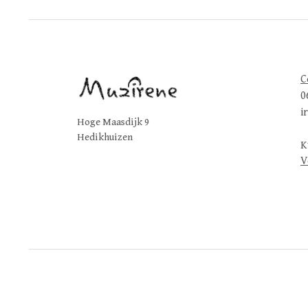
C
0
i
Hoge Maasdijk 9
Hedikhuizen
K
V