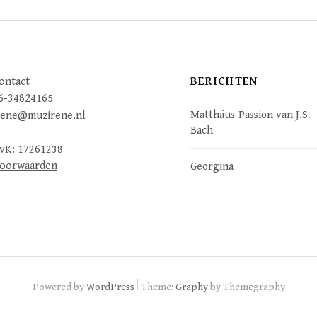
BERICHTEN
ontact
6-34824165
Matthäus-Passion van J.S.
rene@muzirene.nl
Bach
vK: 17261238
oorwaarden
Georgina
|
Powered by
WordPress
Theme:
Graphy
by Themegraphy