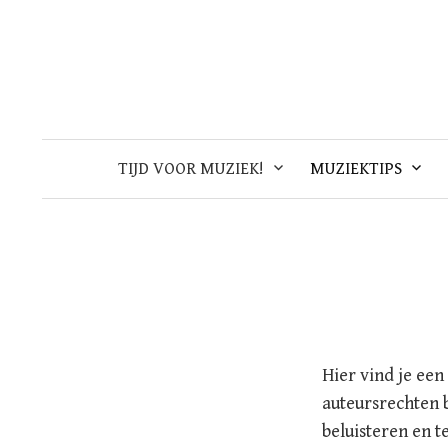
Skip
to
content
TIJD VOOR MUZIEK!
MUZIEKTIPS
Hier vind je een
auteursrechten 
beluisteren en t