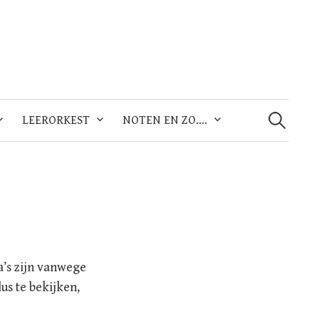
Zoeken
naar:
LEERORKEST
NOTEN EN ZO….
na’s zijn vanwege
us te bekijken,