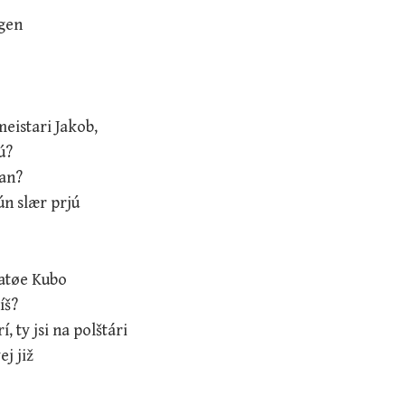
ngen
meistari Jakob,
ú?
an?
ún slær prjú
atøe Kubo
píš?
, ty jsi na polštári
ej již