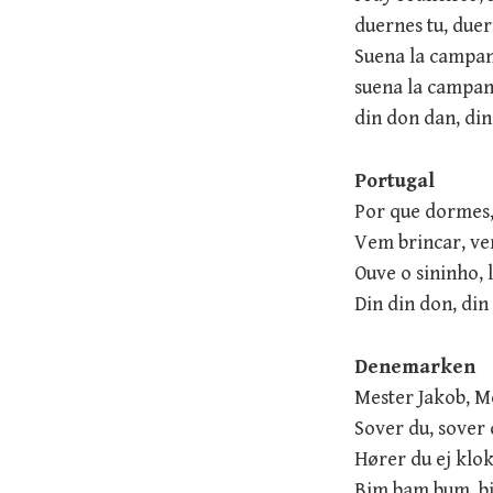
duernes tu, duer
Suena la campan
suena la campan
din don dan, di
Portugal
Por que dormes
Vem brincar, ve
Ouve o sininho,
Din din don, din
Denemarken
Mester Jakob, M
Sover du, sover
Hører du ej klo
Bim bam bum, b