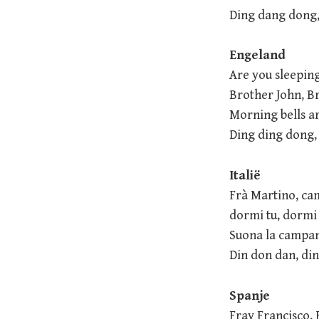
Ding dang dong
Engeland
Are you sleeping
Brother John, B
Morning bells ar
Ding ding dong,
Italië
Frà Martino, c
dormi tu, dormi
Suona la campan
Din don dan, di
Spanje
Fray Francisco, 