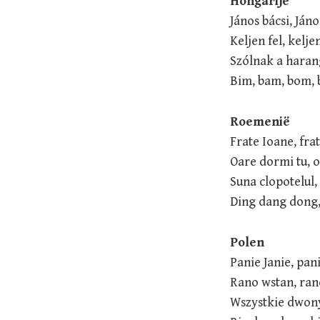
Hongarije
János bácsi, Jáno
Keljen fel, keljen
Szólnak a hara
Bim, bam, bom, 
Roemenië
Frate Ioane, fra
Oare dormi tu, 
Suna clopotelul,
Ding dang dong
Polen
Panie Janie, pan
Rano wstan, ran
Wszystkie dwony