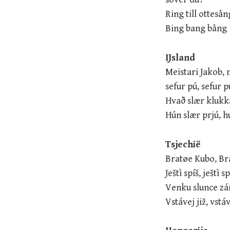
Ring till otteså
Bing bang bång
IJsland
Meistari Jakob, 
sefur pú, sefur p
Hvað slær klukk
Hún slær prjú, h
Tsjechië
Bratøe Kubo, Br
Ještì spíš, ještì s
Venku slunce zárí
Vstávej již, vstáv