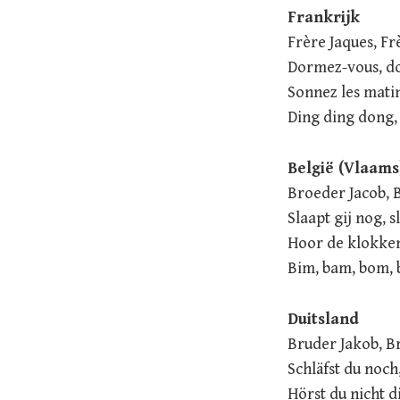
Frankrijk
Frère Jaques, Fr
Dormez-vous, d
Sonnez les matin
Ding ding dong,
België (Vlaams
Broeder Jacob, 
Slaapt gij nog, s
Hoor de klokken
Bim, bam, bom, 
Duitsland
Bruder Jakob, B
Schläfst du noch
Hörst du nicht d