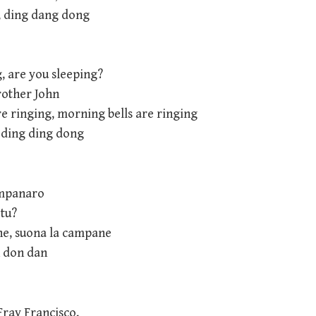
, ding dang dong
, are you sleeping?
rother John
e ringing, morning bells are ringing
 ding ding dong
ampanaro
 tu?
e, suona la campane
n don dan
Fray Francisco,