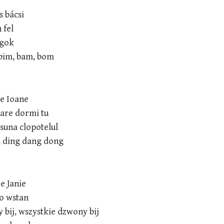
s bácsi
 fel
ngok
bim, bam, bom
te Ioane
oare dormi tu
 suna clopotelul
, ding dang dong
ie Janie
o wstan
 bij, wszystkie dzwony bij