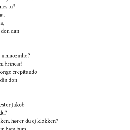
nes tu?
a,
a,
n don dan
, irmãozinho?
m brincar!
 longe crepitando
 din don
ester Jakob
 du?
kken, hører du ej klokken?
im bam bum