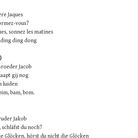
ère Jaques
ormez-vous?
es, sonnez les matines
 ding ding dong
)
Broeder Jacob
laapt gij nog
 luiden
bim, bam, bom.
ruder Jakob
, schläfst du noch?
ie Glöcken, hörst du nicht die Glöcken