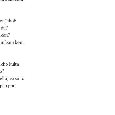
er Jakob
 du?
kken?
bim bam bom
akko kulta
jo?
ellojasi soita
 pau pou