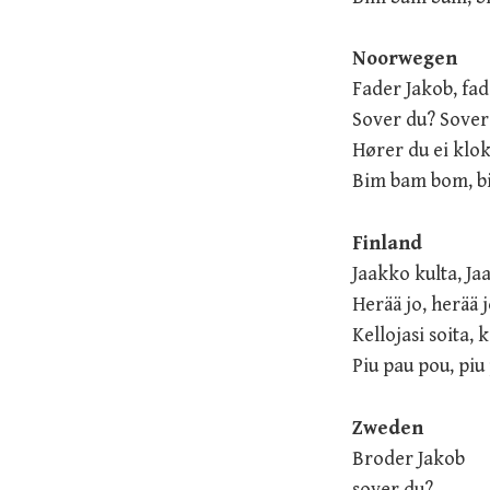
Noorwegen
Fader Jakob, fad
Sover du? Sover
Hører du ei klo
Bim bam bom, 
Finland
Jaakko kulta, Ja
Herää jo, herää 
Kellojasi soita, k
Piu pau pou, piu
Zweden
Broder Jakob
sover du?