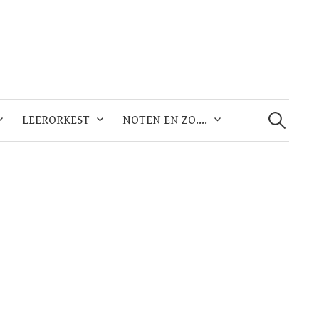
Zoeken
naar:
LEERORKEST
NOTEN EN ZO….