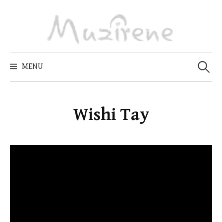
Skip
to
content
Zoeken
naar:
MENU
Wishi Tay