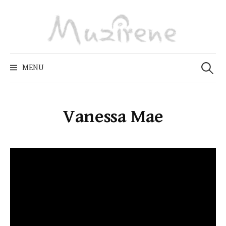
Skip
to
content
Zoeken
naar:
MENU
Vanessa Mae