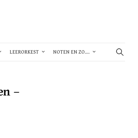
Zoeken
naar:
LEERORKEST
NOTEN EN ZO….
en –