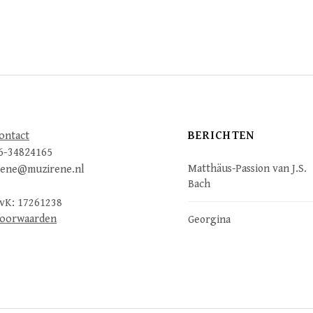
BERICHTEN
ontact
6-34824165
Matthäus-Passion van J.S.
rene@muzirene.nl
Bach
vK: 17261238
oorwaarden
Georgina