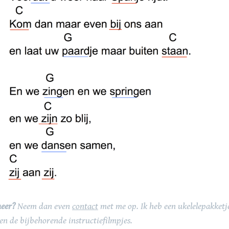
meer?
Neem dan even
contact
met me op. Ik heb een ukelelepakketje
 en de bijbehorende instructiefilmpjes.