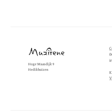
C
0
i
Hoge Maasdijk 9
Hedikhuizen
K
V