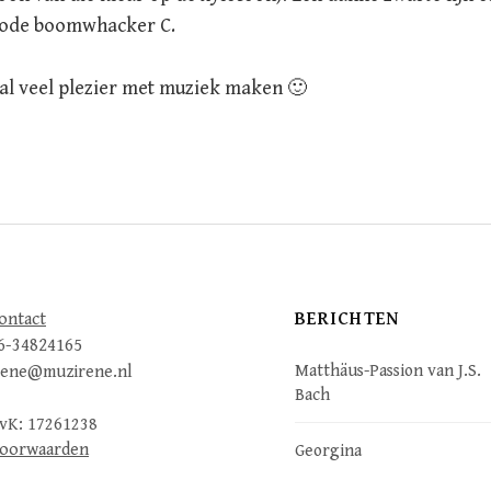
e rode boomwhacker C.
al veel plezier met muziek maken 🙂
BERICHTEN
ontact
6-34824165
Matthäus-Passion van J.S.
rene@muzirene.nl
Bach
vK: 17261238
oorwaarden
Georgina