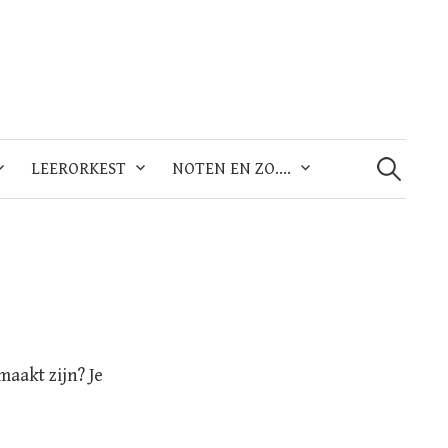
Zoeken
naar:
LEERORKEST
NOTEN EN ZO….
maakt zijn? Je