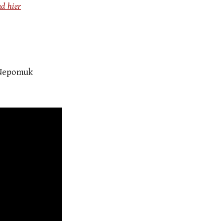
ad hier
n Nepomuk