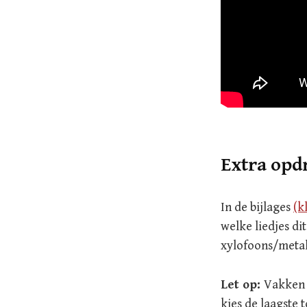
Extra opd
In de bijlages
(k
welke liedjes di
xylofoons/metal
Let op:
Vakken 
kies de laagste 