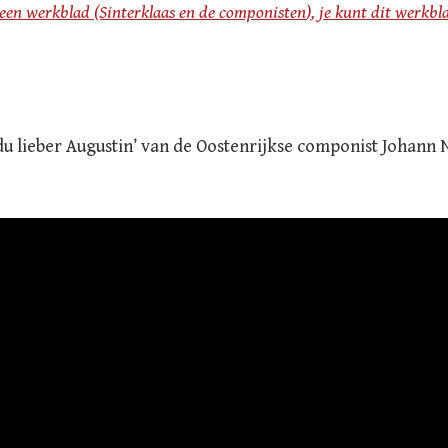
t een werkblad (Sinterklaas en de componisten
)
, je kunt dit werkbl
, du lieber Augustin’ van de Oostenrijkse componist Johan