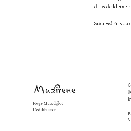
dit is de klein
Succes!
En voor
C
0
i
Hoge Maasdijk 9
Hedikhuizen
K
V