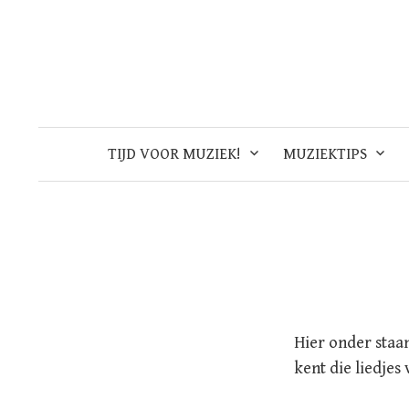
Skip
to
content
TIJD VOOR MUZIEK!
MUZIEKTIPS
Hier onder staan
kent die liedjes