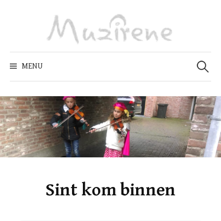
Skip
to
content
Zoeken
naar:
MENU
Sint kom binnen