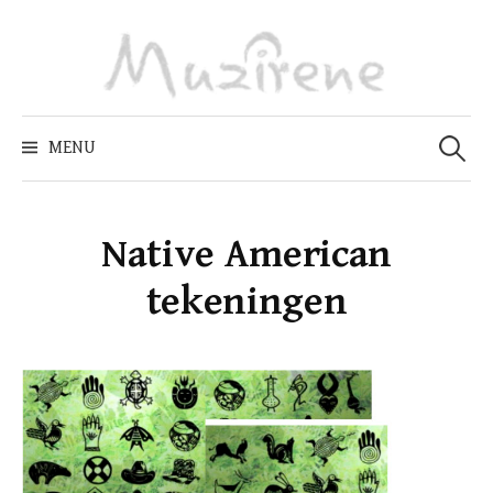
Skip
to
content
Zoeken
naar:
MENU
Native American
tekeningen