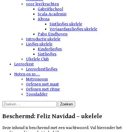
voor leerkrachten
Gabriëlschool
Scala-Academie
Altena
Sintliedjes ukelele
Verjaardagsliedjes ukelele
Pabo Eindhoven
Introductie ukelele
Liedjes ukelele
Kinderliedjes
Sintliedjes
Ukelele Club
Leerorkest
Leerorkestliedjes
Noten en zo….
Metronoom
Oefenen met maat
Oefenen met ritme
Toonladder
Zoeken
naar:
Beschermd: Feliz Navidad – ukelele
Deze inhoud is beschermd met een wachtwoord. Vul hieronder het