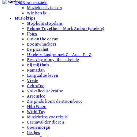
Skip
Tijd voor muziek!
to
Muziekactiviteiten
content
Wie ben ik…
Muziektips
Stoplicht stopdans
Belong Together – Mark Ambor (ukelele)
IJsjes
Out on the ocean
Boomwhackers
De pizzahut
Ukelele: Liedjes met C – Am – F – G
Best day of my life – ukelele
Bij mij thuis
Ramadan
Lang zal ze leven
Vrede
Oekraïne
Volkslied Oekraïne
Arrenslee
Zie ginds komt de stoomboot
Nibi Wabo
Wishi Tay
Muziektips voor thuis!
Carnaval der dieren
Goeiemorgu
Liedjes