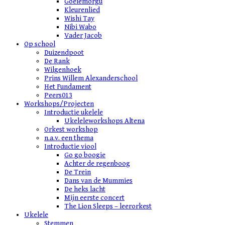
Goeiemorgu
Kleurenlied
Wishi Tay
Nibi Wabo
Vader Jacob
Op school
Duizendpoot
De Rank
Wilgenhoek
Prins Willem Alexanderschool
Het Fundament
Peers013
Workshops/Projecten
Introductie ukelele
Ukeleleworkshops Altena
Orkest workshop
n.a.v. een thema
Introductie viool
Go go boogie
Achter de regenboog
De Trein
Dans van de Mummies
De heks lacht
Mijn eerste concert
The Lion Sleeps – leerorkest
Ukelele
Stemmen