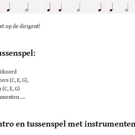
et op de dirigent!
ussenspel:
akkoord
s (C, E, G),
(C, E, G)
rumenten ….
ntro en tussenspel met instrumenten