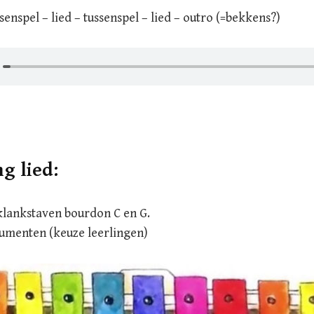
ssenspel – lied – tussenspel – lied – outro (=bekkens?)
g lied:
klankstaven bourdon C en G.
umenten (keuze leerlingen)