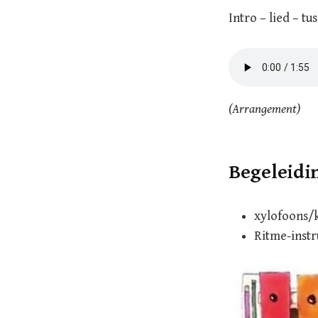
Intro – lied – tu
(Arrangement)
Begeleidin
xylofoons/
Ritme-instr