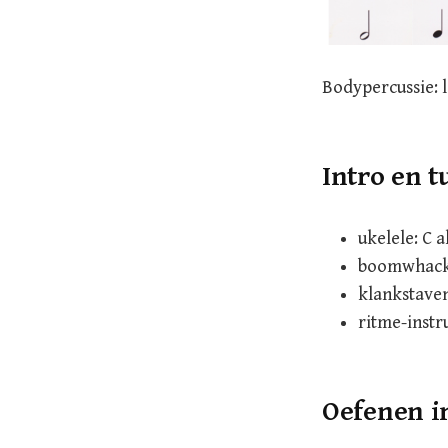
Bodypercussie: l
Intro en t
ukelele: C 
boomwhacker
klankstaven 
ritme-inst
Oefenen i