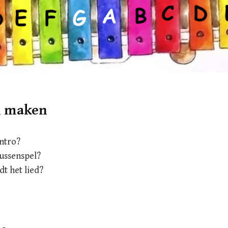
n maken
intro?
tussenspel?
dt het lied?