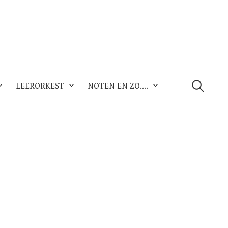
Zoeken
naar:
LEERORKEST
NOTEN EN ZO….