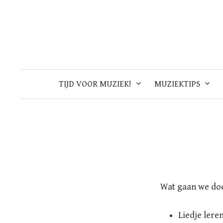
Skip
to
content
TIJD VOOR MUZIEK!
MUZIEKTIPS
Wat gaan we do
Liedje lere