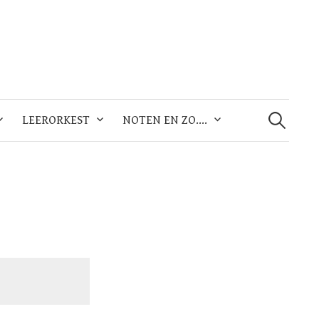
Zoeken
naar:
LEERORKEST
NOTEN EN ZO….