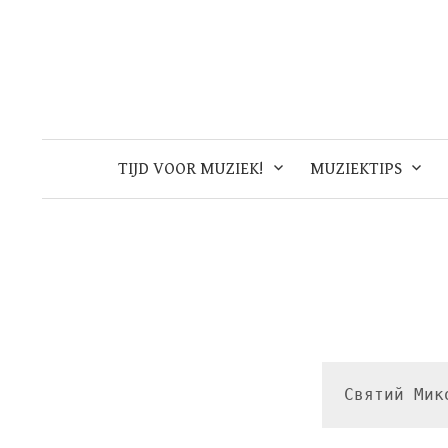
Skip
to
content
TIJD VOOR MUZIEK!
MUZIEKTIPS
Святий Мик