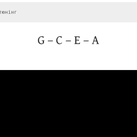
тюнінг
G – C – E – A