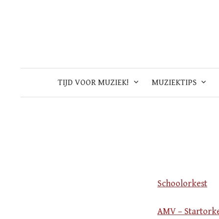
Skip
to
content
TIJD VOOR MUZIEK!
MUZIEKTIPS
Schoolorkest
AMV – Startork