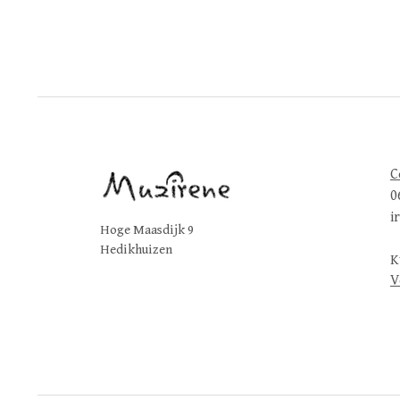
C
0
i
Hoge Maasdijk 9
Hedikhuizen
K
V