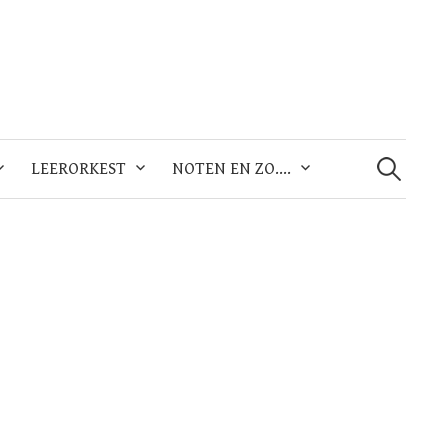
Zoeken
naar:
LEERORKEST
NOTEN EN ZO….