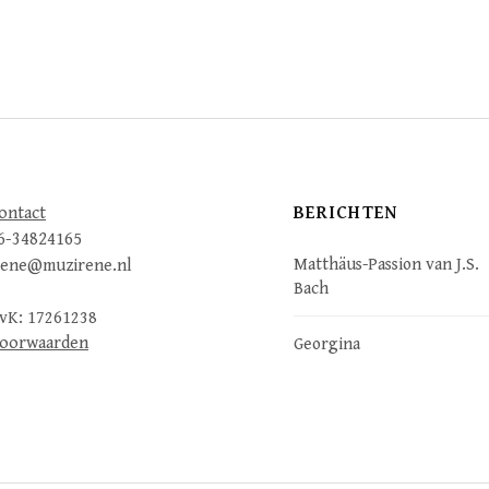
BERICHTEN
ontact
6-34824165
Matthäus-Passion van J.S.
rene@muzirene.nl
Bach
vK: 17261238
oorwaarden
Georgina