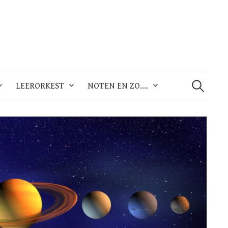
Zoeken
naar:
LEERORKEST
NOTEN EN ZO….