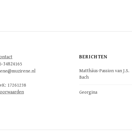
BERICHTEN
ontact
6-34824165
Matthäus-Passion van J.S.
rene@muzirene.nl
Bach
vK: 17261238
oorwaarden
Georgina