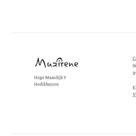
C
0
i
Hoge Maasdijk 9
Hedikhuizen
K
V