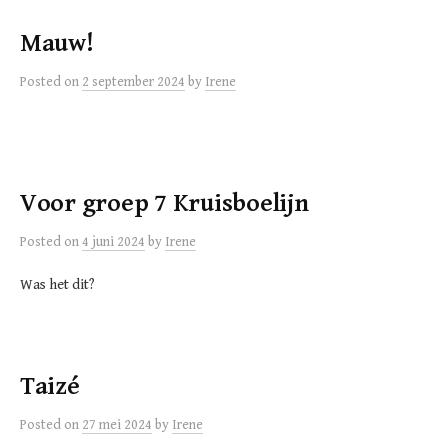
Mauw!
Posted
on
2 september 2024
by
Irene
Voor groep 7 Kruisboelijn
Posted
on
4 juni 2024
by
Irene
Was het dit?
Taizé
Posted
on
27 mei 2024
by
Irene