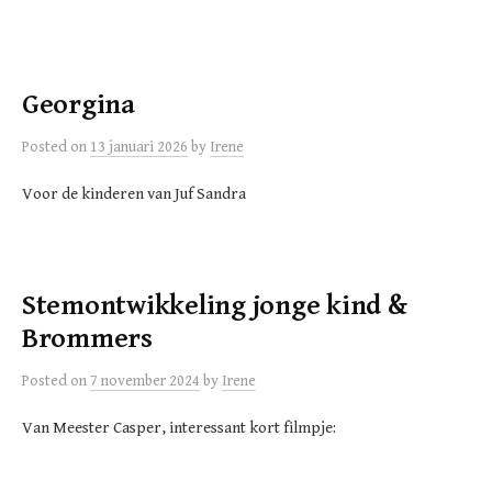
Georgina
Posted
on
13 januari 2026
by
Irene
Voor de kinderen van Juf Sandra
Stemontwikkeling jonge kind &
Brommers
Posted
on
7 november 2024
by
Irene
Van Meester Casper, interessant kort filmpje: