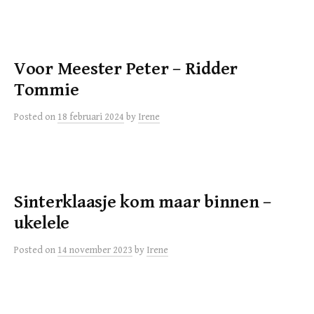
Voor Meester Peter – Ridder
Tommie
Posted
on
18 februari 2024
by
Irene
Sinterklaasje kom maar binnen –
ukelele
Posted
on
14 november 2023
by
Irene