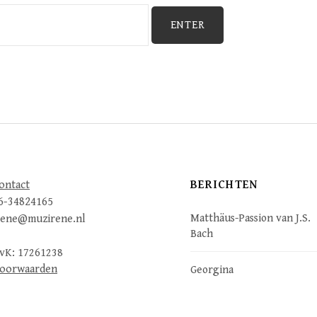
BERICHTEN
ontact
6-34824165
Matthäus-Passion van J.S.
rene@muzirene.nl
Bach
vK: 17261238
oorwaarden
Georgina