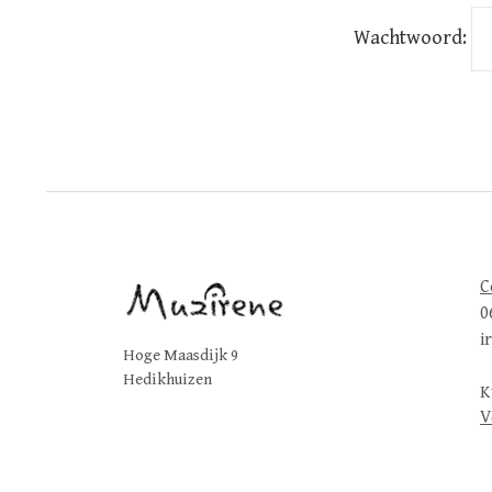
Wachtwoord:
C
0
i
Hoge Maasdijk 9
Hedikhuizen
K
V