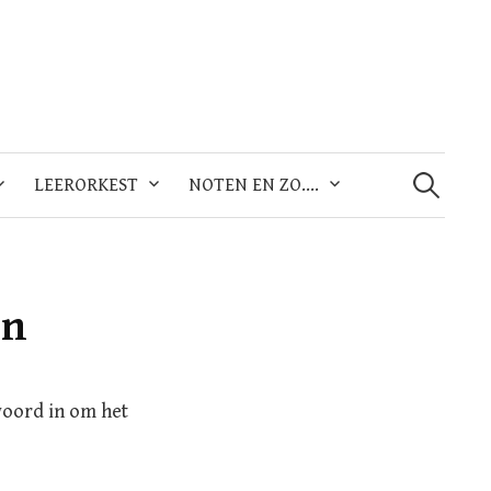
Zoeken
naar:
LEERORKEST
NOTEN EN ZO….
en
woord in om het