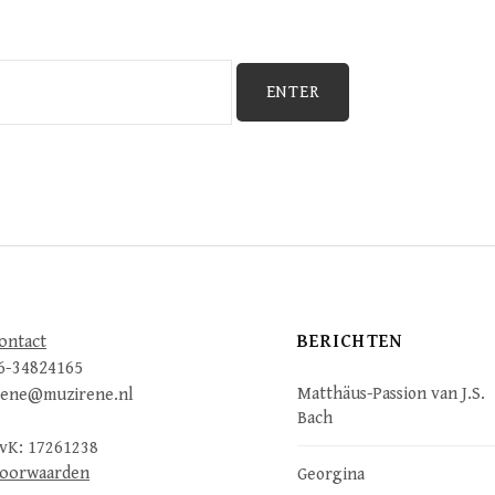
BERICHTEN
ontact
6-34824165
Matthäus-Passion van J.S.
rene@muzirene.nl
Bach
vK: 17261238
oorwaarden
Georgina