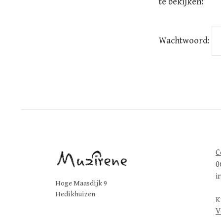
te bekijken:
Wachtwoord:
C
0
i
Hoge Maasdijk 9
Hedikhuizen
K
V