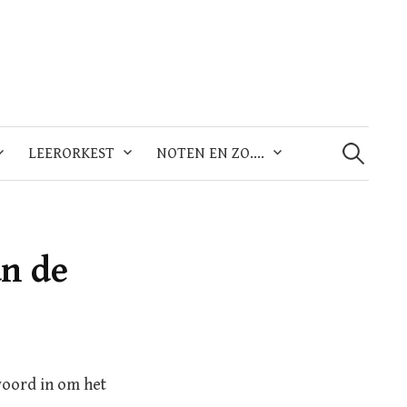
Zoeken
naar:
LEERORKEST
NOTEN EN ZO….
n de
woord in om het