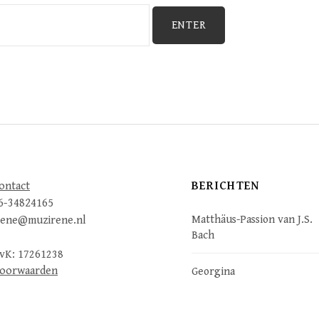
BERICHTEN
ontact
6-34824165
Matthäus-Passion van J.S.
rene@muzirene.nl
Bach
vK: 17261238
oorwaarden
Georgina