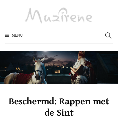
Skip
to
content
Zoeken
naar:
MENU
Beschermd: Rappen met
de Sint