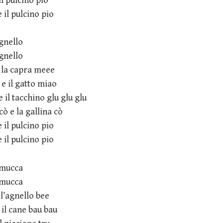
il pulcino pio
e il pulcino pio
agnello
agnello
e la capra meee
 e il gatto miao
 e il tacchino glu glu glu
cò e la gallina cò
e il pulcino pio
e il pulcino pio
 mucca
 mucca
 l’agnello bee
 il cane bau bau