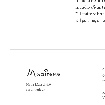
In radio c’è un t
In radio c’è un t
E il trattore bru
E il pulcino, oh 
C
0
i
Hoge Maasdijk 9
Hedikhuizen
K
V