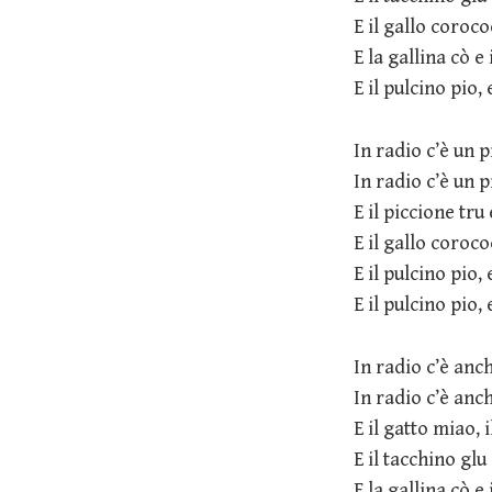
E il gallo coroc
E la gallina cò e 
E il pulcino pio, 
In radio c’è un 
In radio c’è un 
E il piccione tru 
E il gallo coroco
E il pulcino pio, 
E il pulcino pio, 
In radio c’è anc
In radio c’è anc
E il gatto miao, 
E il tacchino glu
E la gallina cò e 