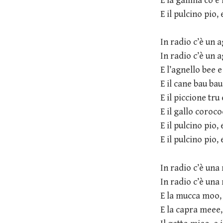
E la gallina cò e 
E il pulcino pio, 
In radio c’è un 
In radio c’è un 
E l’agnello bee 
E il cane bau bau
E il piccione tru
E il gallo coroco
E il pulcino pio, 
E il pulcino pio, 
In radio c’è una
In radio c’è una
E la mucca moo,
E la capra meee,