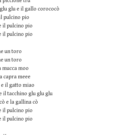
il piccione tru
 glu glu e il gallo corococò
il pulcino pio
e il pulcino pio
e il pulcino pio
he un toro
he un toro
 la mucca moo
 la capra meee
 e il gatto miao
 e il tacchino glu glu glu
cò e la gallina cò
e il pulcino pio
e il pulcino pio