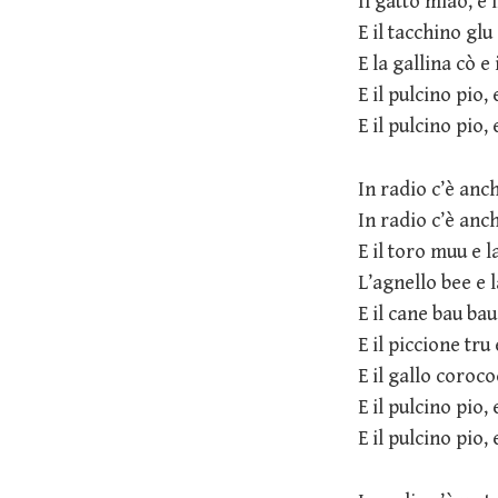
Il gatto miao, e 
E il tacchino glu
E la gallina cò e 
E il pulcino pio, 
E il pulcino pio, 
In radio c’è anc
In radio c’è anc
E il toro muu e
L’agnello bee e
E il cane bau bau
E il piccione tru
E il gallo coroco
E il pulcino pio, 
E il pulcino pio, 