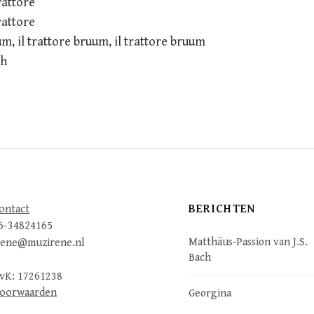
rattore
rattore
um, il trattore bruum, il trattore bruum
oh
BERICHTEN
ontact
6-34824165
Matthäus-Passion van J.S.
rene@muzirene.nl
Bach
vK: 17261238
oorwaarden
Georgina