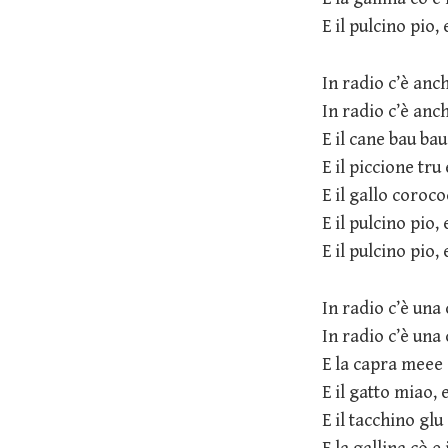
E il pulcino pio, 
In radio c’è anc
In radio c’è anc
E il cane bau bau
E il piccione tru
E il gallo coroco
E il pulcino pio, 
E il pulcino pio, 
In radio c’è una
In radio c’è una
E la capra meee 
E il gatto miao, 
E il tacchino glu