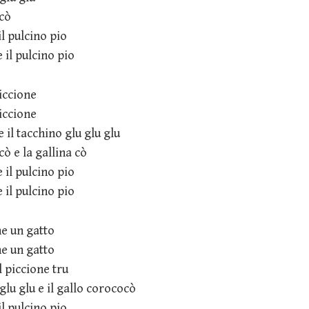
ocò
il pulcino pio
e il pulcino pio
piccione
piccione
e il tacchino glu glu glu
cò e la gallina cò
e il pulcino pio
e il pulcino pio
he un gatto
he un gatto
il piccione tru
 glu glu e il gallo corococò
il pulcino pio