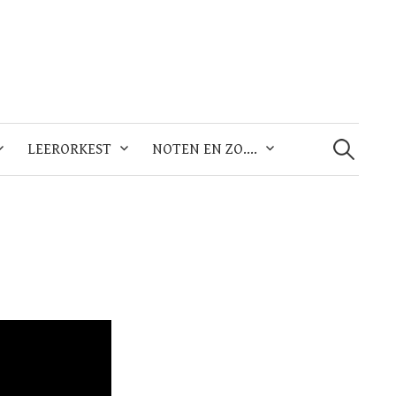
Zoeken
naar:
LEERORKEST
NOTEN EN ZO….