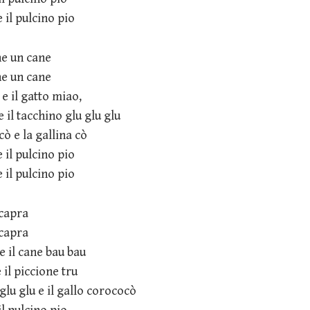
e il pulcino pio
he un cane
he un cane
 e il gatto miao,
 e il tacchino glu glu glu
cò e la gallina cò
e il pulcino pio
e il pulcino pio
 capra
 capra
e il cane bau bau
e il piccione tru
 glu glu e il gallo corococò