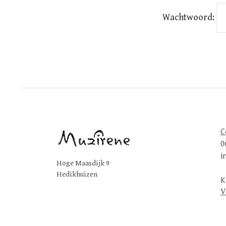
Wachtwoord:
C
0
i
Hoge Maasdijk 9
Hedikhuizen
K
V