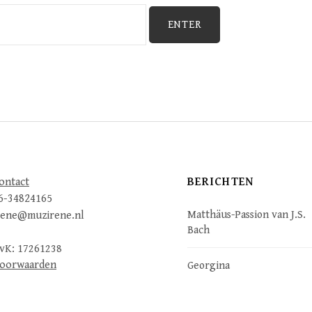
BERICHTEN
ontact
6-34824165
Matthäus-Passion van J.S.
rene@muzirene.nl
Bach
vK: 17261238
oorwaarden
Georgina