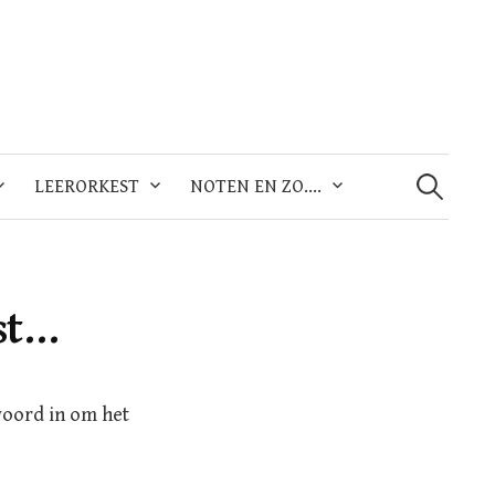
Zoeken
naar:
LEERORKEST
NOTEN EN ZO….
st…
woord in om het