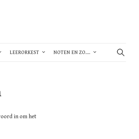
Zoeken
naar:
LEERORKEST
NOTEN EN ZO….
n
woord in om het