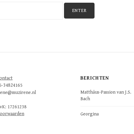
BERICHTEN
ontact
6-34824165
Matthäus-Passion van J.S.
rene@muzirene.nl
Bach
vK: 17261238
oorwaarden
Georgina