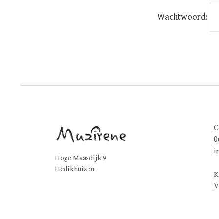
Wachtwoord:
C
0
i
Hoge Maasdijk 9
Hedikhuizen
K
V