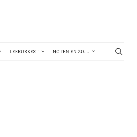
Zoeken
naar:
LEERORKEST
NOTEN EN ZO….