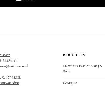
BERICHTEN
ontact
6-34824165
Matthäus-Passion van J.S.
rene@muzirene.nl
Bach
vK: 17261238
oorwaarden
Georgina