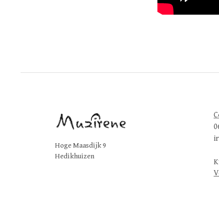
C
0
i
Hoge Maasdijk 9
Hedikhuizen
K
V