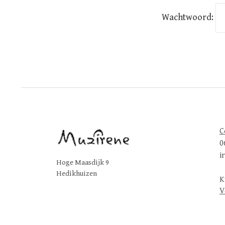
Wachtwoord:
C
0
i
Hoge Maasdijk 9
Hedikhuizen
K
V