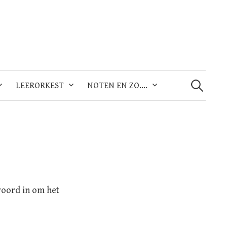
Zoeken
naar:
LEERORKEST
NOTEN EN ZO….
woord in om het