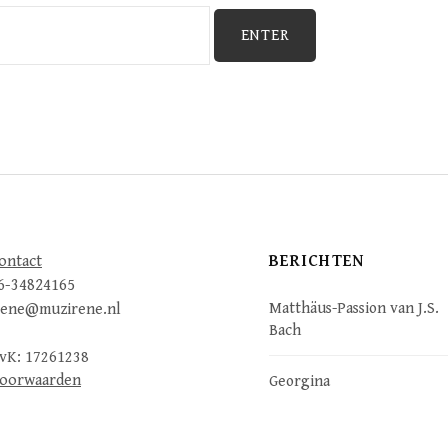
BERICHTEN
ontact
6-34824165
Matthäus-Passion van J.S.
rene@muzirene.nl
Bach
vK: 17261238
oorwaarden
Georgina