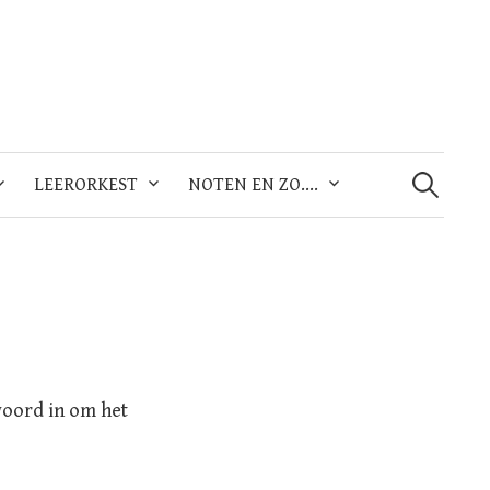
Zoeken
naar:
LEERORKEST
NOTEN EN ZO….
woord in om het