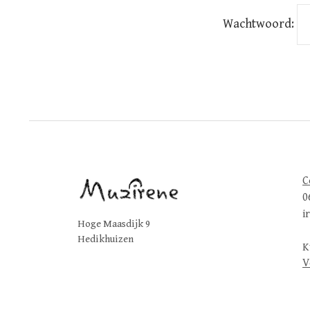
Wachtwoord:
C
0
i
Hoge Maasdijk 9
Hedikhuizen
K
V