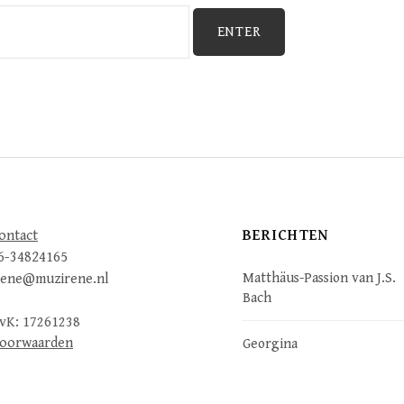
BERICHTEN
ontact
6-34824165
Matthäus-Passion van J.S.
rene@muzirene.nl
Bach
vK: 17261238
oorwaarden
Georgina