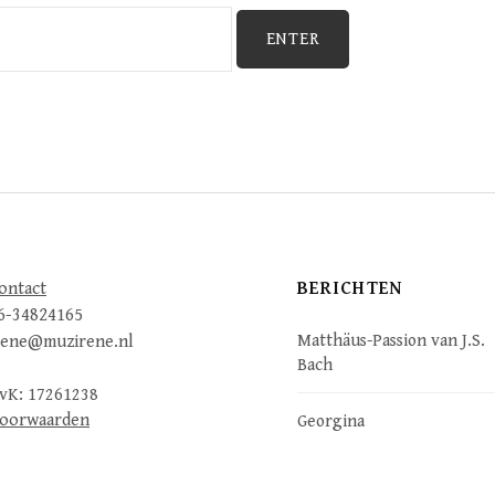
BERICHTEN
ontact
6-34824165
Matthäus-Passion van J.S.
rene@muzirene.nl
Bach
vK: 17261238
oorwaarden
Georgina