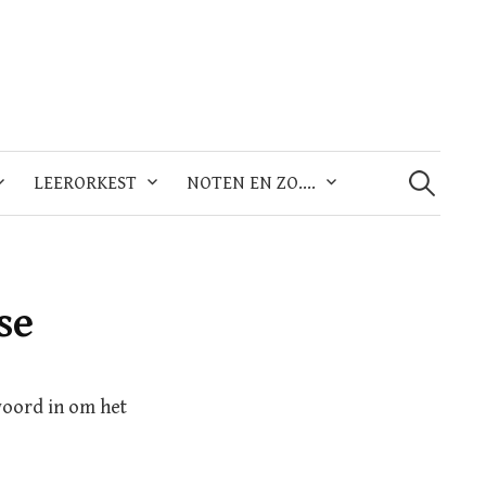
Zoeken
naar:
LEERORKEST
NOTEN EN ZO….
se
woord in om het