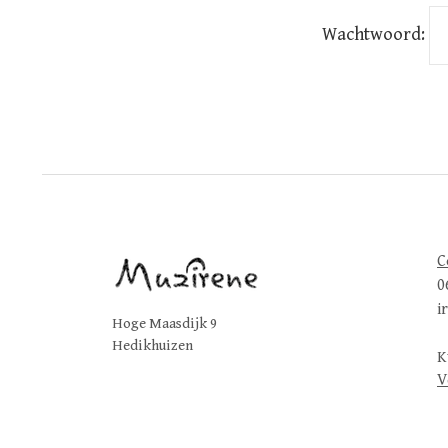
Wachtwoord:
C
0
i
Hoge Maasdijk 9
Hedikhuizen
K
V