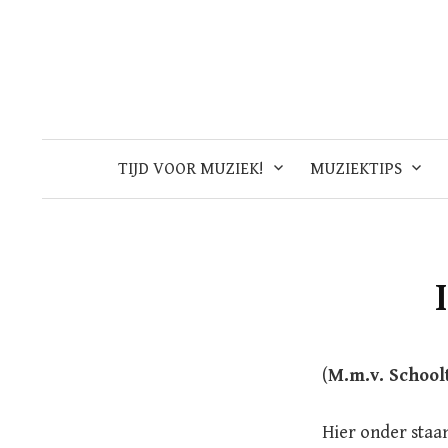
Skip
to
content
TIJD VOOR MUZIEK!
MUZIEKTIPS
(
M.m.v. School
Hier onder staan