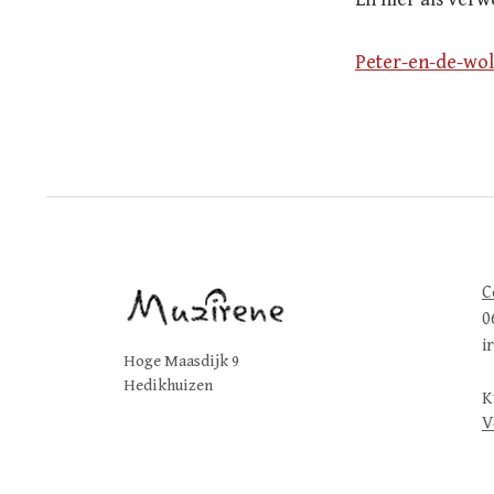
Peter-en-de-wol
C
0
i
Hoge Maasdijk 9
Hedikhuizen
K
V