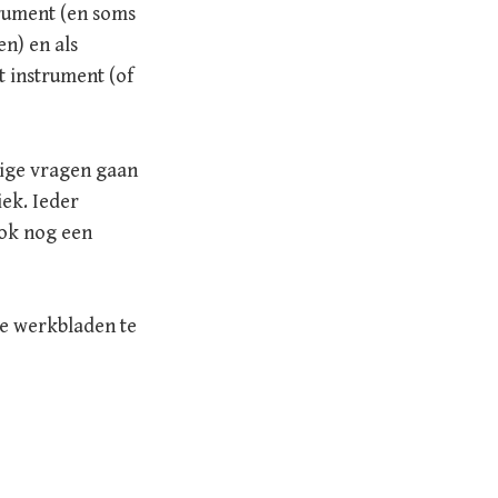
trument (en soms
n) en als
t instrument (of
mige vragen gaan
ek. Ieder
ook nog een
 de werkbladen te