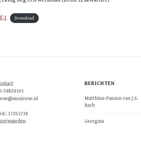
f-1
Download
BERICHTEN
ontact
6-34824165
Matthäus-Passion van J.S.
rene@muzirene.nl
Bach
vK: 17261238
oorwaarden
Georgina