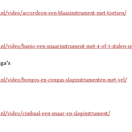
v.nl/video/accordeon-een-
blaasinstrument
-met-toetsen/
v.nl/video/banjo-een-snaarinstrument-met-4-of-5-stalen-s
ga’s
v.nl/video/bongos-en-congas-slaginstrumenten-met-vel/
v.nl/video/cimbaal-een-snaar-en-slaginstrument/