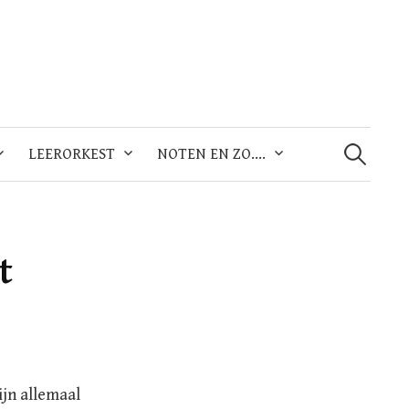
Zoeken
naar:
LEERORKEST
NOTEN EN ZO….
t
ijn allemaal