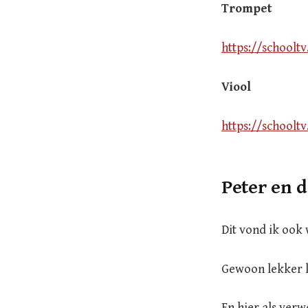
Trompet
https://schoolt
Viool
https://schoolt
Peter en 
Dit vond ik ook 
Gewoon lekker k
En hier als ver