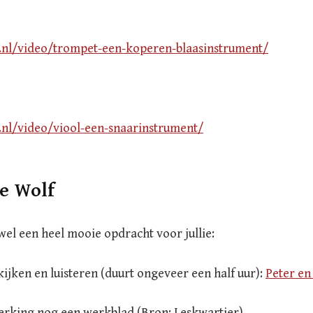
v.nl/video/trompet-een-koperen-blaasinstrument/
v.nl/video/viool-een-snaarinstrument/
de Wolf
wel een heel mooie opdracht voor jullie:
ijken en luisteren (duurt ongeveer een half uur):
Peter en
werking nog een werkblad (Bron: Leskwartier)