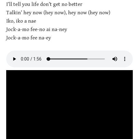
I’ll tell you life don’t get no better
Talkin’ hey now (hey now), hey now (hey now)
Iko, iko a nae
Jock-a-mo fee-no ai na-ney
Jock-a-mo fee na-ey