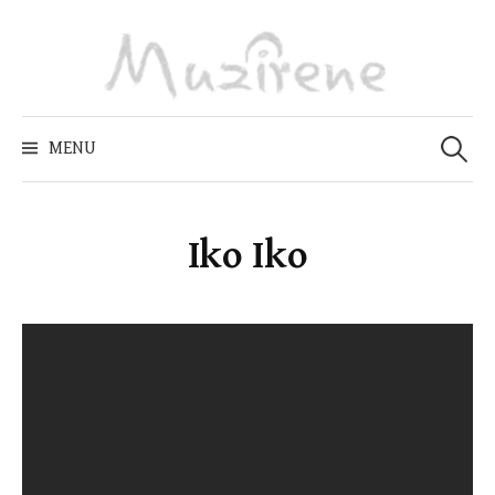
Skip
to
content
Zoeken
naar:
MENU
Iko Iko