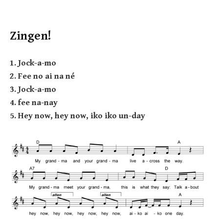
Zingen!
1. Jock-a-mo
2. Fee no ai na né
3. Jock-a-mo
4. fee na-nay
5. Hey now, hey now, iko iko un-day