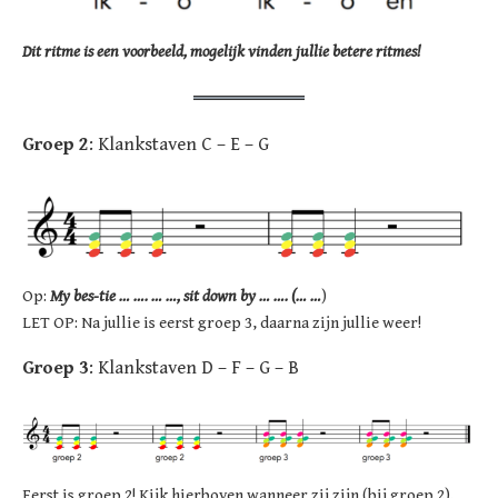
Dit ritme is een voorbeeld, mogelijk vinden jullie betere ritmes!
Groep 2
: Klankstaven C – E – G
Op:
My bes-tie … …. … …, sit down by … …. (… …
)
LET OP: Na jullie is eerst groep 3, daarna zijn jullie weer!
Groep 3
: Klankstaven D – F – G – B
Eerst is groep 2! Kijk hierboven wanneer zij zijn (bij groep 2).