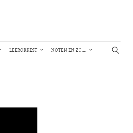
Zoeken
naar:
LEERORKEST
NOTEN EN ZO….