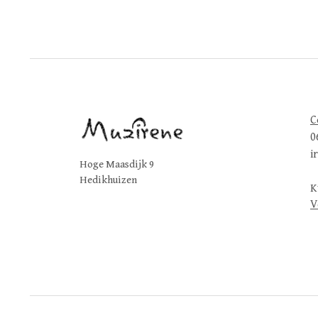
C
0
i
Hoge Maasdijk 9
Hedikhuizen
K
V