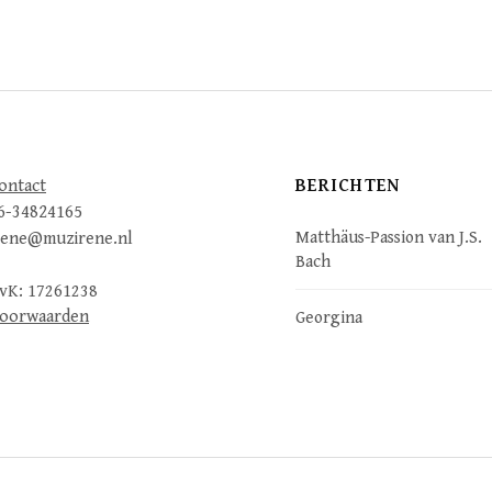
BERICHTEN
ontact
6-34824165
Matthäus-Passion van J.S.
rene@muzirene.nl
Bach
vK: 17261238
oorwaarden
Georgina