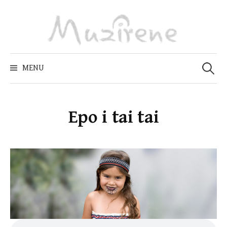
Skip
to
content
Zoeken
naar:
MENU
Epo i tai tai