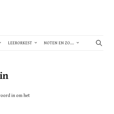
Zoeken
naar:
LEERORKEST
NOTEN EN ZO….
in
woord in om het