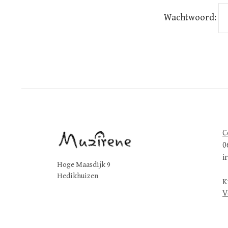
Wachtwoord:
C
0
i
Hoge Maasdijk 9
Hedikhuizen
K
V