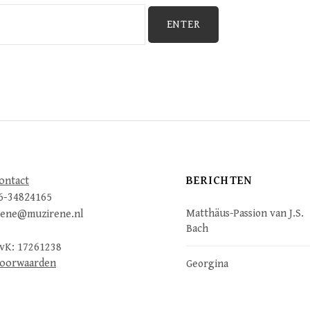
BERICHTEN
ontact
6-34824165
Matthäus-Passion van J.S.
rene@muzirene.nl
Bach
vK: 17261238
oorwaarden
Georgina