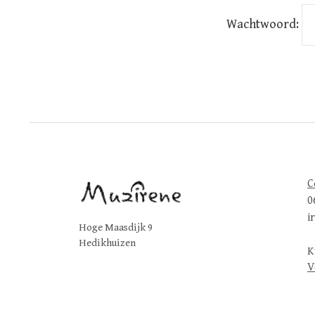
Wachtwoord:
C
0
i
Hoge Maasdijk 9
Hedikhuizen
K
V