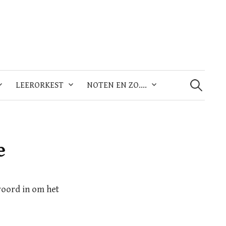
Zoeken
naar:
LEERORKEST
NOTEN EN ZO….
e
woord in om het