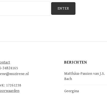
BERICHTEN
ontact
6-34824165
Matthäus-Passion van J.S.
rene@muzirene.nl
Bach
vK: 17261238
oorwaarden
Georgina