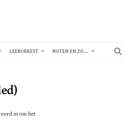
Zoeken
naar:
LEERORKEST
NOTEN EN ZO….
ied)
woord in om het