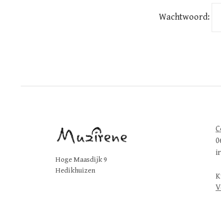
Wachtwoord:
C
0
i
Hoge Maasdijk 9
Hedikhuizen
K
V