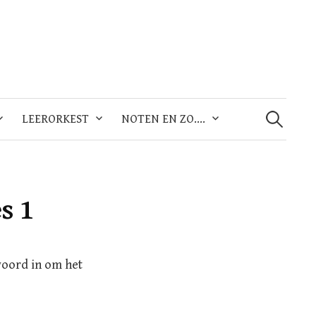
Zoeken
naar:
LEERORKEST
NOTEN EN ZO….
s 1
woord in om het