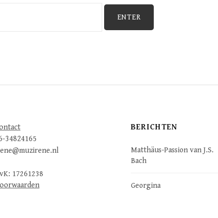
BERICHTEN
ontact
6-34824165
Matthäus-Passion van J.S.
rene@muzirene.nl
Bach
vK: 17261238
oorwaarden
Georgina