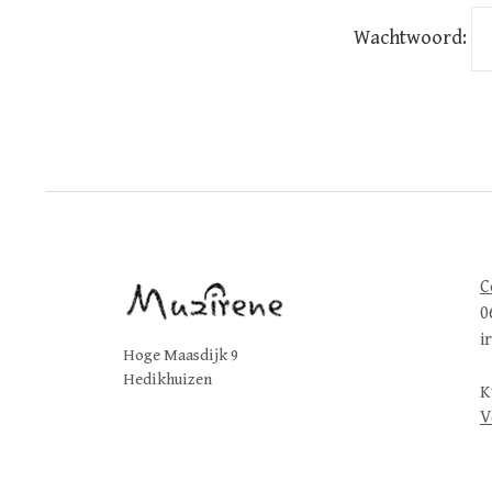
Wachtwoord:
C
0
i
Hoge Maasdijk 9
Hedikhuizen
K
V