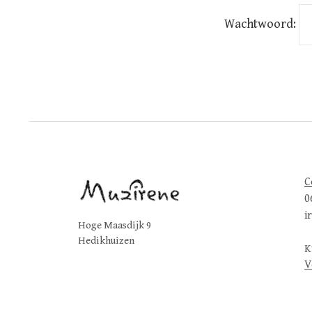
Wachtwoord:
C
0
i
Hoge Maasdijk 9
Hedikhuizen
K
V