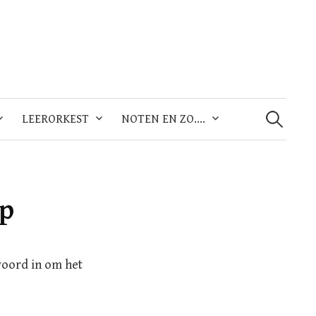
Zoeken
naar:
LEERORKEST
NOTEN EN ZO….
ap
woord in om het