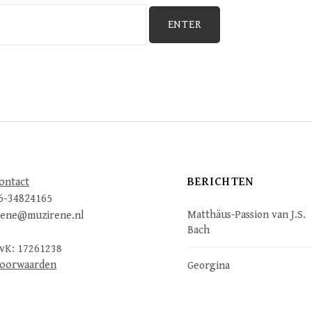
BERICHTEN
ontact
6-34824165
Matthäus-Passion van J.S.
rene@muzirene.nl
Bach
vK: 17261238
oorwaarden
Georgina