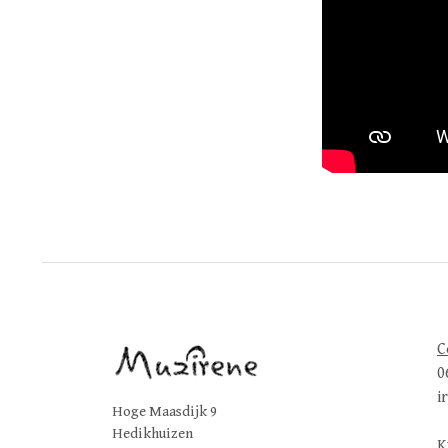
C
0
i
Hoge Maasdijk 9
Hedikhuizen
K