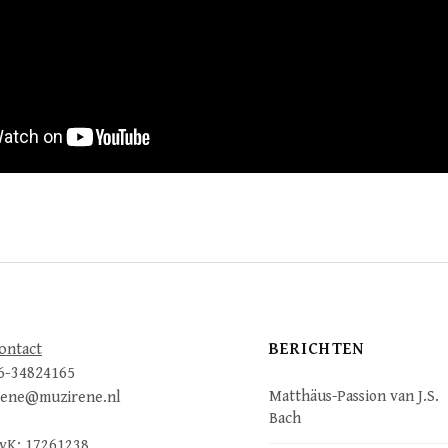
BERICHTEN
ontact
6-34824165
Matthäus-Passion van J.S.
rene@muzirene.nl
Bach
vK: 17261238