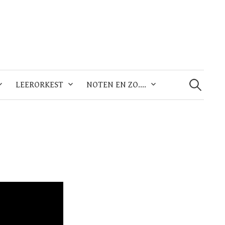
Zoeken
naar:
LEERORKEST
NOTEN EN ZO….