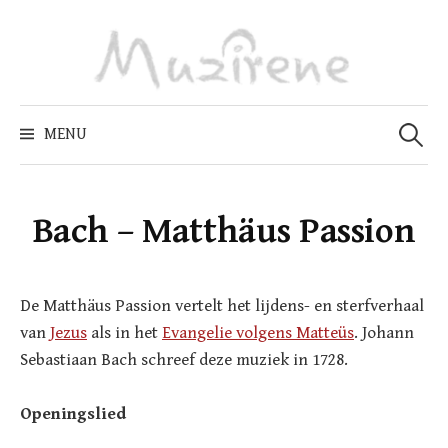
Skip
to
content
Zoeken
naar:
MENU
Bach – Matthäus Passion
De Matthäus Passion vertelt het lijdens- en sterfverhaal
van
Jezus
als in het
Evangelie volgens Matteüs
. Johann
Sebastiaan Bach schreef deze muziek in 1728.
Openingslied