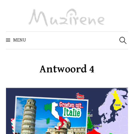
Skip
to
content
Zoeken
naar:
MENU
Antwoord 4