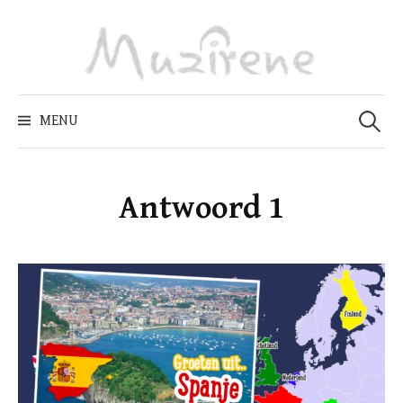
Skip
to
content
Zoeken
naar:
MENU
Antwoord 1