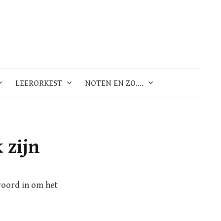
Zoeken
naar:
LEERORKEST
NOTEN EN ZO….
 zijn
woord in om het