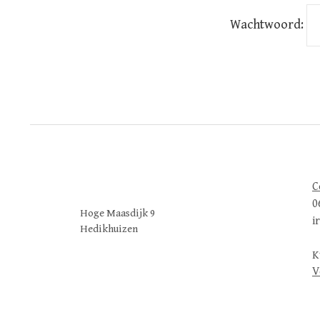
Wachtwoord:
C
0
Hoge Maasdijk 9
i
Hedikhuizen
K
V