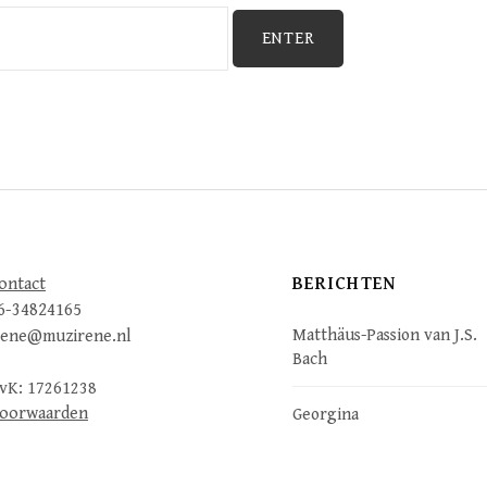
BERICHTEN
ontact
6-34824165
Matthäus-Passion van J.S.
rene@muzirene.nl
Bach
vK: 17261238
oorwaarden
Georgina