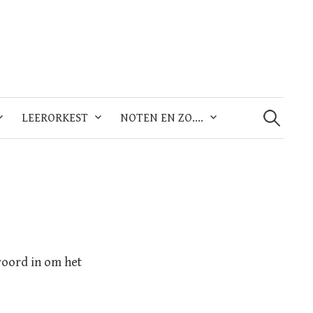
Zoeken
naar:
LEERORKEST
NOTEN EN ZO….
woord in om het