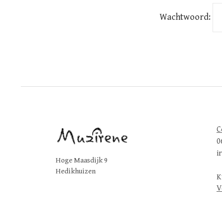
Wachtwoord:
C
0
i
Hoge Maasdijk 9
Hedikhuizen
K
V