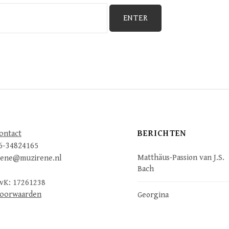
BERICHTEN
ontact
6-34824165
Matthäus-Passion van J.S.
rene@muzirene.nl
Bach
vK: 17261238
oorwaarden
Georgina