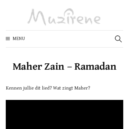
Skip
to
content
Zoeken
naar:
MENU
Maher Zain – Ramadan
Kennen jullie dit lied? Wat zingt Maher?