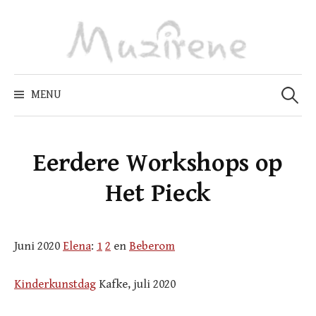
Skip
to
content
Zoeken
naar:
MENU
Eerdere Workshops op
Het Pieck
Juni 2020
Elena
:
1
2
en
Beberom
Kinderkunstdag
Kafke, juli 2020