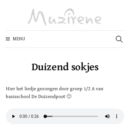
Skip
to
content
Zoeken
naar:
MENU
Duizend sokjes
Hier het liedje gezongen door groep 1/2 A van
basisschool De Duizendpoot 🙂