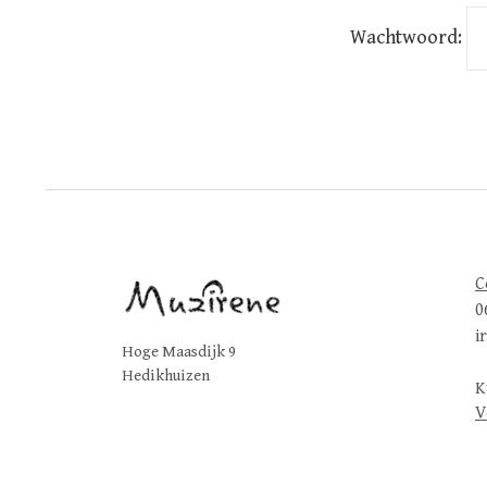
Wachtwoord:
C
0
i
Hoge Maasdijk 9
Hedikhuizen
K
V