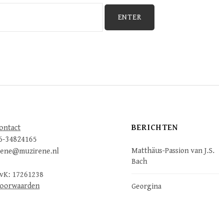
BERICHTEN
ontact
6-34824165
Matthäus-Passion van J.S.
rene@muzirene.nl
Bach
vK: 17261238
oorwaarden
Georgina