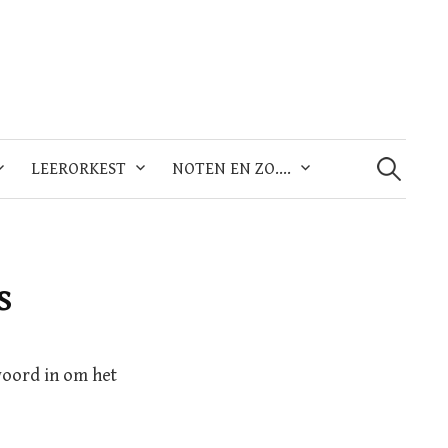
Zoeken
naar:
LEERORKEST
NOTEN EN ZO….
s
woord in om het